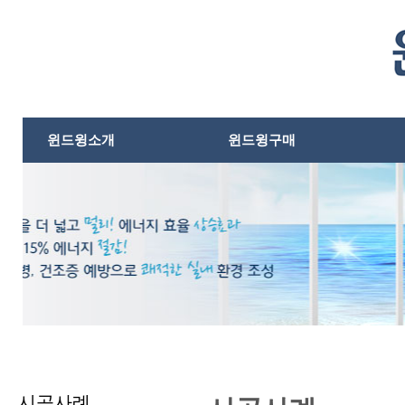
본문내용바로가기
윈드윙소개
윈드윙구매
시공사례