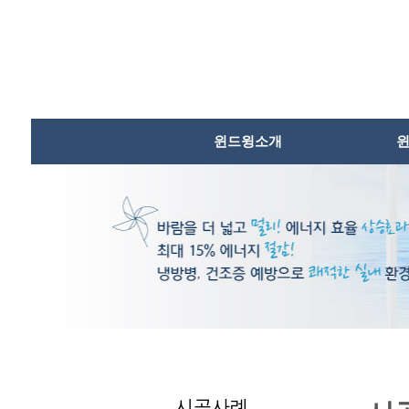
본문내용바로가기
윈드윙소개
시공사례