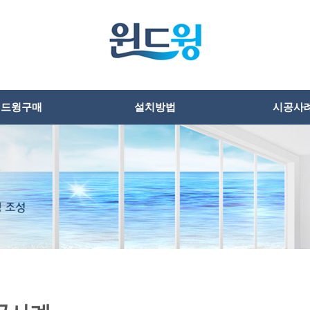
윈드윙구매
설치방법
시공사