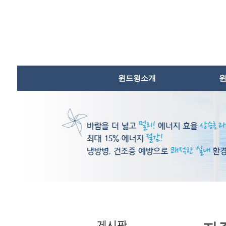
본문내용바로가기
윈드윙소개
게시판