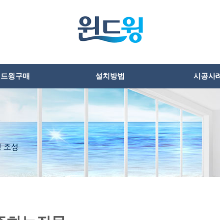
윈드윙구매
설치방법
시공사