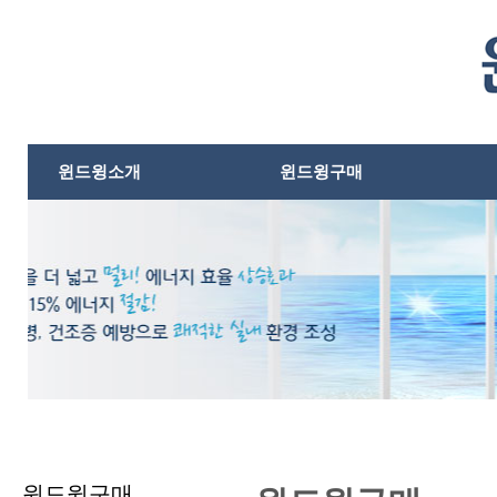
본문내용바로가기
윈드윙소개
윈드윙구매
윈드윙구매