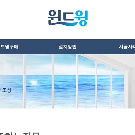
윈드윙구매
설치방법
시공사