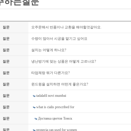
주하는질문
질문
오주문해서 반품이나 교환을 해야할것같아요.
질문
수량이 많아서 시공을 맡기고 싶어요
질문
설치는 어떻게 하나요?
질문
냉난방기에 맞는 상품은 어떻게 고르나요?
질문
타업체랑 뭐가 다른가요?
질문
윈드윙을 설치하면 어떤게 좋은가요?
질문
tadalafil novi mumbai
질문
what is cialis prescribed for
질문
Доставка цветов Томск
질문
propecia can used for women