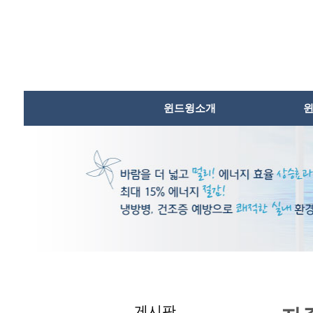
본문내용바로가기
윈드윙소개
게시판